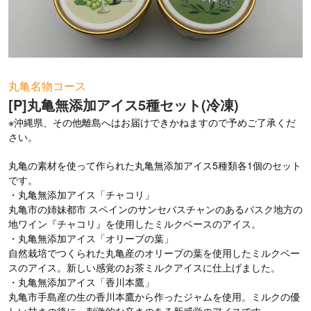
お問い合わせ
丸亀名物コース
[P]丸亀無添加アイス5種セット(冷凍)
※沖縄県、その他離島へはお届けできかねますので予めご了承くだ
さい。
丸亀の素材を使って作られた丸亀無添加アイス5種類各1個のセット
です。
・丸亀無添加アイス「チャコリ」
丸亀市の姉妹都市 スペインのサンセバスチャンのあるバスク地方の
地ワイン『チャコリ』を使用したミルクベースのアイス。
・丸亀無添加アイス「オリーブの葉」
自然栽培でつくられた丸亀産のオリーブの葉を使用したミルクベー
スのアイス。新しい感覚のお茶ミルクアイスに仕上げました。
・丸亀無添加アイス「香川本鷹」
丸亀市手島産の生の香川本鷹から作ったジャムを使用。ミルクの優
しい甘さの後に、刺激的な辛さのある新感覚のアイスです。