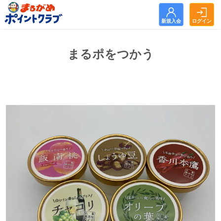
新規入会
ログイン
新規入会
ログイン
まるポをつかう
トップ
お知らせ
まるがめポイントクラブとは？
まるポをためる
まるポをつかう
よくある質問
利用規約