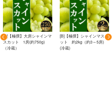
[B]【極撰】大房シャインマ
[B]【極撰】シャインマスカ
スカット 1房(約750g)
ット 約2kg（約3～5房)
（冷蔵）
(冷蔵)