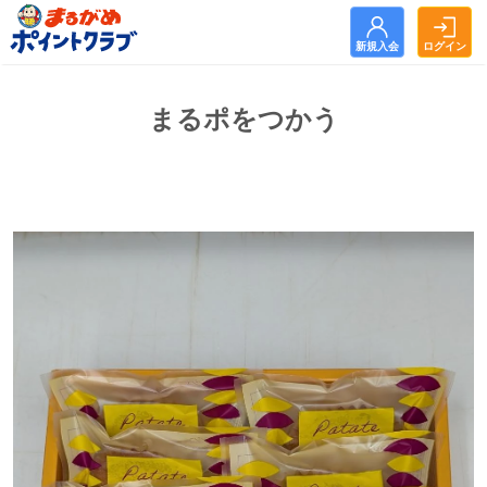
新規入会
ログイン
新規入会
ログイン
まるポをつかう
トップ
お知らせ
まるがめポイントクラブとは？
まるポをためる
まるポをつかう
よくある質問
利用規約