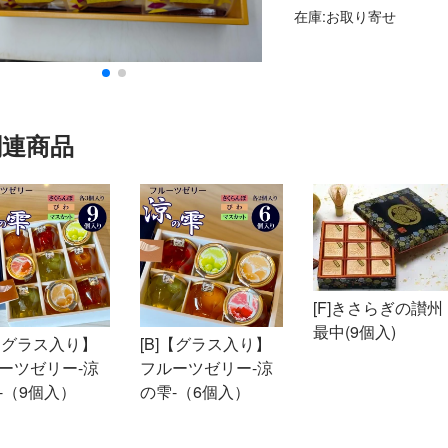
在庫:お取り寄せ
関連商品
[F]きさらぎの讃州
最中(9個入)
]【グラス入り】
[B]【グラス入り】
ーツゼリー-涼
フルーツゼリー-涼
-（9個入）
の雫-（6個入）