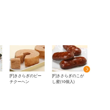
[F]きさらぎのピー
[F]きさらぎのこが
チクーヘン
し蜜(10個入)
[K]洋
ンセの
菓 ほの