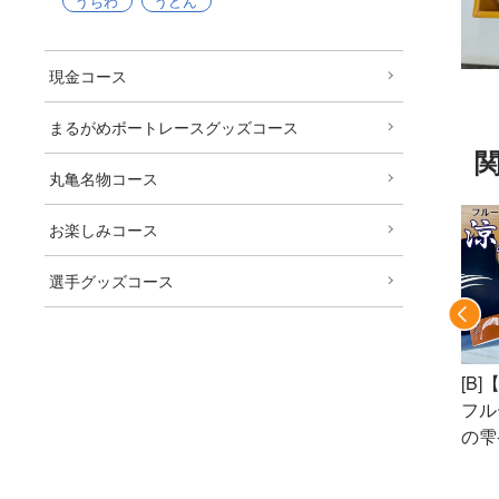
うちわ
うどん
現金コース
まるがめボートレースグッズコース
丸亀名物コース
お楽しみコース
選手グッズコース
[B
[K]サブレ18枚入り
枚入り
[K]サブレ27枚入り
フル
の雫