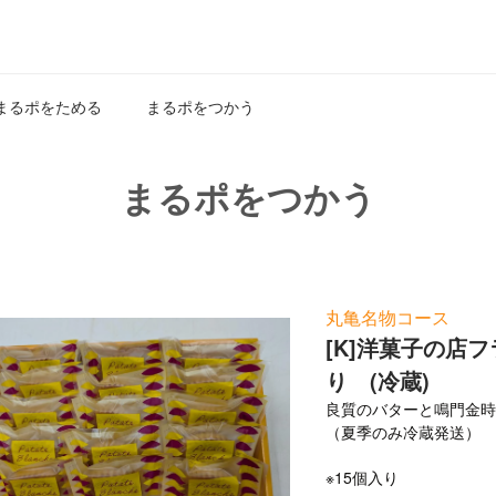
まるポをためる
まるポをつかう
まるポをつかう
丸亀名物コース
[K]洋菓子の店
り (冷蔵)
良質のバターと鳴門金
（夏季のみ冷蔵発送）
※15個入り