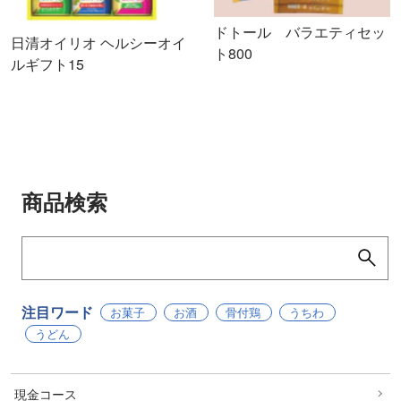
ドトール バラエティセッ
日清オイリオ ヘルシーオイ
ト800
ルギフト15
商品検索
注目ワード
お菓子
お酒
骨付鶏
うちわ
うどん
現金コース