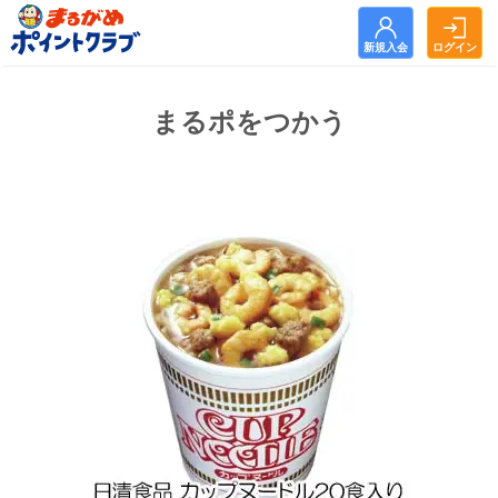
新規入会
ログイン
新規入会
ログイン
まるポをつかう
トップ
お知らせ
まるがめポイントクラブとは？
まるポをためる
まるポをつかう
よくある質問
利用規約