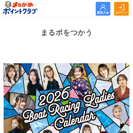
新規入会
ログイン
新規入会
ログイン
まるポをつかう
トップ
お知らせ
まるがめポイントクラブとは？
まるポをためる
まるポをつかう
よくある質問
利用規約