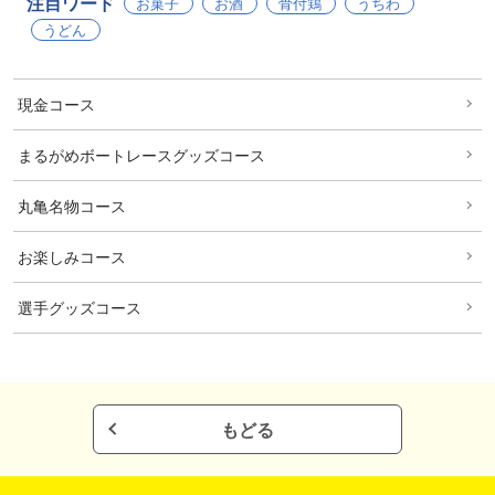
注目ワード
お菓子
お酒
骨付鶏
うちわ
お問い合わせ
うどん
現金コース
まるがめボートレースグッズコース
丸亀名物コース
お楽しみコース
選手グッズコース
もどる