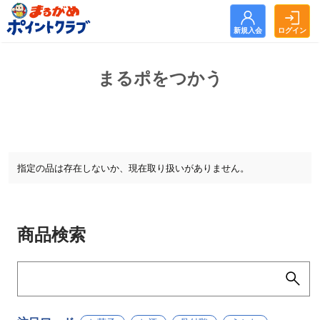
新規入会
ログイン
新規入会
ログイン
まるポをつかう
トップ
お知らせ
まるがめポイントクラブとは？
指定の品は存在しないか、現在取り扱いがありません。
まるポをためる
まるポをつかう
商品検索
よくある質問
利用規約