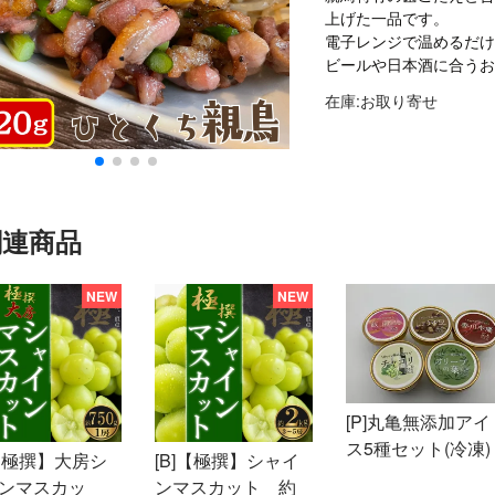
上げた一品です。
電子レンジで温めるだ
ビールや日本酒に合う
在庫:お取り寄せ
関連商品
[P]丸亀無添加アイ
ス5種セット(冷凍)
]【極撰】大房シ
[B]【極撰】シャイ
ンマスカッ
ンマスカット 約