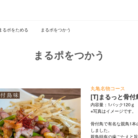
まるポをためる
まるポをつかう
まるポをつかう
丸亀名物コース
[T]まるっと骨付
内容量：1パック120ｇ
※写真はイメージです。
骨付鳥で有名な親鳥1本
しました。
親鳥特有の歯ごたえと