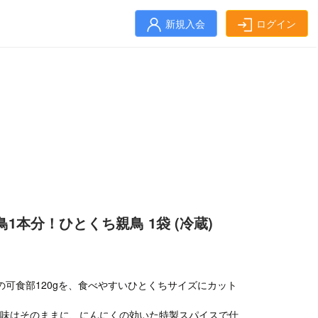
新規入会
ログイン
鳥1本分！ひとくち親鳥 1袋 (冷蔵)
の可食部120gを、食べやすいひとくちサイズにカット
旨味はそのままに、にんにくの効いた特製スパイスで仕