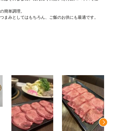
けの簡単調理。
おつまみとしてはもちろん、ご飯のお供にも最適です。
[B]【
かん(約5