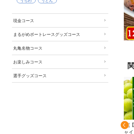
うちわ
うどん
現金コース
まるがめボートレースグッズコース
丸亀名物コース
お楽しみコース
選手グッズコース
果
[T]讃岐おやどり餃
[B
kg)
子100個入り(冷
ャイ