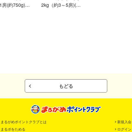
房(約750g)
2kg（約3～5房)(冷
蔵）
蔵)
もどる
まるがめポイントクラブとは
新規入会
まるポをためる
ログイン