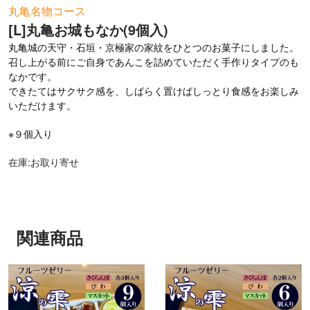
お問い合わせ
丸亀名物コース
[L]丸亀お城もなか(9個入)
丸亀城の天守・石垣・京極家の家紋をひとつのお菓子にしました。
召し上がる前にご自身であんこを詰めていただく手作りタイプのも
なかです。
できたてはサクサク感を、しばらく置けばしっとり食感をお楽しみ
いただけます。
※９個入り
在庫:お取り寄せ
関連商品