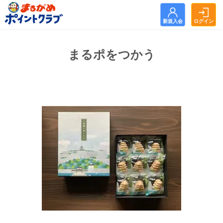
新規入会
ログイン
新規入会
ログイン
まるポをつかう
トップ
お知らせ
まるがめポイントクラブとは？
まるポをためる
まるポをつかう
よくある質問
利用規約