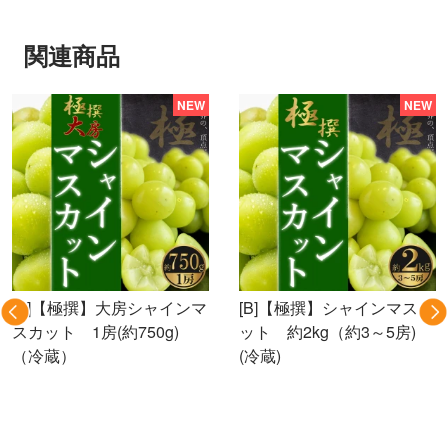
関連商品
[B]【極撰】大房シャインマ
[B]【極撰】シャインマスカ
スカット 1房(約750g)
ット 約2kg（約3～5房)
（冷蔵）
(冷蔵)