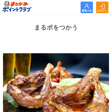
新規入会
ログイン
新規入会
ログイン
まるポをつかう
トップ
お知らせ
まるがめポイントクラブとは？
まるポをためる
まるポをつかう
よくある質問
利用規約