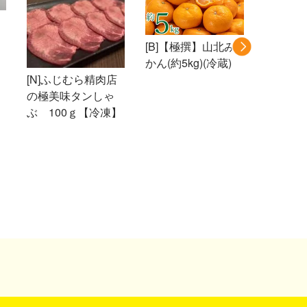
[B]【極撰】山北み
[B]【
かん(約5kg)(冷蔵)
実】旬の桃
[N]ふじむら精肉店
(冷蔵)
の極美味タンしゃ
ぶ 100ｇ【冷凍】