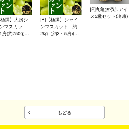
[P]丸亀無添加アイ
ス5種セット(冷凍)
]【極撰】大房シ
[B]【極撰】シャイ
ンマスカッ
ンマスカット 約
房(約750g)
2kg（約3～5房)(冷
蔵）
蔵)
もどる