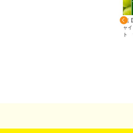
[T]讃岐おやどり餃
[T]讃岐おやどり餃
[B
子100個入り(冷
子50個入り(冷凍）
ャイ
凍）
ト 1
（冷
肉店
ステ
冷凍】