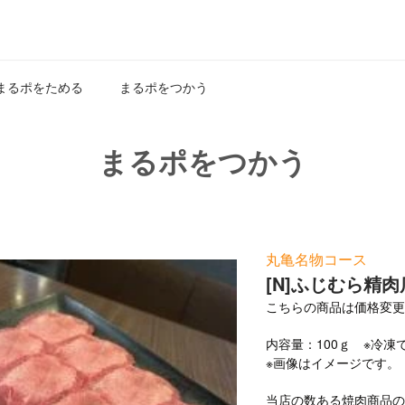
まるポをためる
まるポをつかう
まるポをつかう
丸亀名物コース
[N]ふじむら精
こちらの商品は価格変更
内容量：100ｇ ※冷
※画像はイメージで
当店の数ある焼肉商品