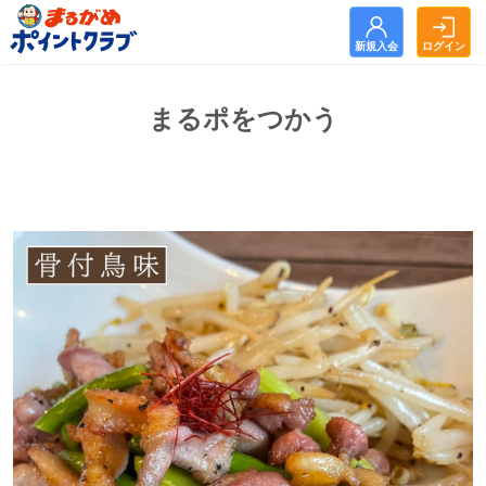
新規入会
ログイン
新規入会
ログイン
まるポをつかう
トップ
お知らせ
まるがめポイントクラブとは？
まるポをためる
まるポをつかう
よくある質問
利用規約