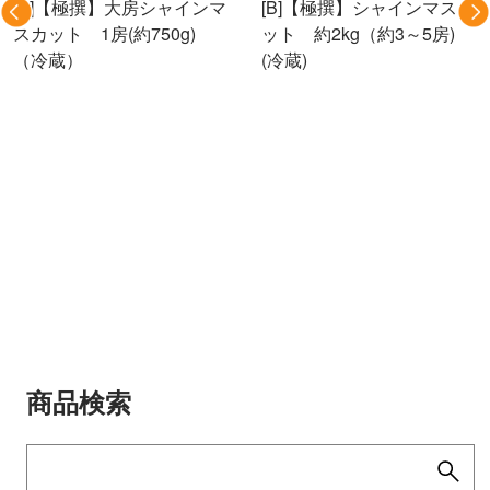
[B]【極撰】大房シャインマ
[B]【極撰】シャインマスカ
スカット 1房(約750g)
ット 約2kg（約3～5房)
（冷蔵）
(冷蔵)
商品検索