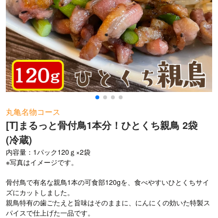
お問い合わせ
丸亀名物コース
[T]まるっと骨付鳥1本分！ひとくち親鳥 2袋
(冷蔵)
内容量：1パック120ｇ×2袋
※写真はイメージです。
骨付鳥で有名な親鳥1本の可食部120gを、食べやすいひとくちサイ
ズにカットしました。
親鳥特有の歯ごたえと旨味はそのままに、にんにくの効いた特製ス
パイスで仕上げた一品です。